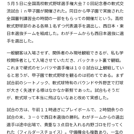
５月５日に全国高校軟式野球選手権大会７０回記念春の軟式交
流試合ｉｎ甲子園が開催された。同日から甲子園で実施された
全国審判講習会の時間の一部をもらっての開催だという。高校
軟式野球部のある各県１名ずつ代表選手を選出し、西日本・東
日本選抜チームを結成した。わがチームからも西日本選抜に選
手を選出した。
一般観客は入場させず、関係者のみ現地観戦できるが、私も学
校関係者として入場させていただき、バックネット裏で観戦。
これまで硬式のセンバツや選手権は１００試合以上観戦してい
ると思うが、甲子園で軟式野球を観るのは初めてである。まず
試合前のシートノック、軟式球特有のバウンドや外野芝で打球
が大きく失速する様はなかなか新鮮であった。試合もそうだ
が、軟式球って本当に飛ばないなあと改めて実感した。
試合の方は、午前１１時過ぎにプレイボールで、２時間余りの
試合の末、３－０で西日本選抜の勝利。わがチームからの選出
選手は途中出場で、貴重な３点目を入れる内野ゴロを打ってく
れた（フィルダースチョイス）。守備機会も複数あり、一生の