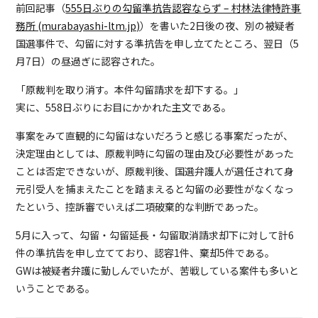
前回記事（
555日ぶりの勾留準抗告認容ならず – 村林法律特許事
務所 (murabayashi-ltm.jp)
）を書いた2日後の夜、別の被疑者
国選事件で、勾留に対する準抗告を申し立てたところ、翌日（5
月7日）の昼過ぎに認容された。
「原裁判を取り消す。本件勾留請求を却下する。」
実に、558日ぶりにお目にかかれた主文である。
事案をみて直観的に勾留はないだろうと感じる事案だったが、
決定理由としては、原裁判時に勾留の理由及び必要性があった
ことは否定できないが、原裁判後、国選弁護人が選任されて身
元引受人を捕まえたことを踏まえると勾留の必要性がなくなっ
たという、控訴審でいえば二項破棄的な判断であった。
5月に入って、勾留・勾留延長・勾留取消請求却下に対して計6
件の準抗告を申し立てており、認容1件、棄却5件である。
GWは被疑者弁護に勤しんでいたが、苦戦している案件も多いと
いうことである。