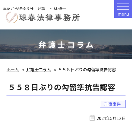
津駅から徒歩３分 弁護士 村林 優一
menu
弁護士コラム
ホーム
弁護士コラム
５５８日ぶりの勾留準抗告認容
５５８日ぶりの勾留準抗告認容
刑事事件
2024年5月12日