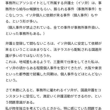
事務所にアソシエイトとして所属する弁護士（イソ弁）は、事
務所から給与or報酬をもらい、振られる事件（事務所事件）を
こなしつつ、イソ弁個人に依頼が来る事件（個人事件）もや
る、という形が多い。
（個人事件が禁止されている、全ての事件が事務所事件扱い、
といった事務所もある。）
弁護士登録して間もないころは、イソ弁個人に安定して依頼が
来るということはあまりなく、法テラスから配転される国選弁
護が多いのではないだろうか。
これは、地域差もあるようで、三重県で仕事をしてきた私は、
イソ弁の頃からある程度個人事件を受けてきたが、大阪や東京
といった都市圏で就職した同期は、個人事件などほとんどない
という。
さて本題に入ると、事務所に雇われるイソ弁が、国選弁護をコ
ンスタントに受任して、満足いく弁護活動ができるのか、とい
う問題意識がある。
私が昨年独立を考えていたときから、特に感じていた問題であ