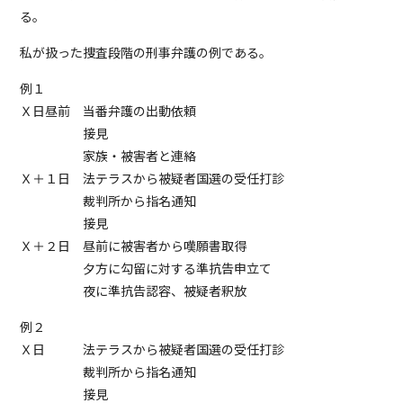
る。
私が扱った捜査段階の刑事弁護の例である。
例１
Ｘ日昼前 当番弁護の出動依頼
接見
家族・被害者と連絡
Ｘ＋１日 法テラスから被疑者国選の受任打診
裁判所から指名通知
接見
Ｘ＋２日 昼前に被害者から嘆願書取得
夕方に勾留に対する準抗告申立て
夜に準抗告認容、被疑者釈放
例２
Ｘ日 法テラスから被疑者国選の受任打診
裁判所から指名通知
接見