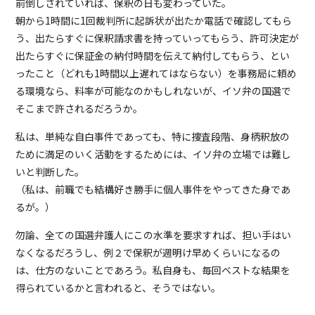
前倒しされていれば、保釈の日も変わっていた。
朝から1時間に1回裁判所に起訴状が出たか電話で確認してもら
う、出たらすぐに保釈請求書を持っていってもらう、許可決定が
出たらすぐに保証金の納付時間を伝えて納付してもらう、とい
ったこと（どれも1時間以上遅れてはならない）を事務局に頼め
る環境なら、料率が可能なのかもしれないが、イソ弁の国選で
そこまで許されるだろうか。
私は、単純な自白事件であっても、特に捜査段階、身柄釈放の
ために満足のいく活動をするためには、イソ弁の立場では難し
いと判断した。
（私は、前職でも結構好き勝手に個人事件をやってきた身であ
るが。）
勿論、全ての国選弁護人にこの水準を要求すれば、担い手はい
なくなるだろうし、例２で保釈が週明け早めくらいになるの
は、仕方のないことであろう。私自身も、毎回ベストな結果を
得られているかと言われると、そうではない。