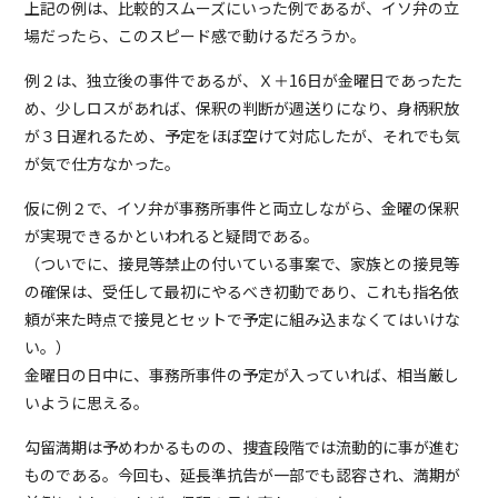
上記の例は、比較的スムーズにいった例であるが、イソ弁の立
場だったら、このスピード感で動けるだろうか。
例２は、独立後の事件であるが、Ｘ＋16日が金曜日であったた
め、少しロスがあれば、保釈の判断が週送りになり、身柄釈放
が３日遅れるため、予定をほぼ空けて対応したが、それでも気
が気で仕方なかった。
仮に例２で、イソ弁が事務所事件と両立しながら、金曜の保釈
が実現できるかといわれると疑問である。
（ついでに、接見等禁止の付いている事案で、家族との接見等
の確保は、受任して最初にやるべき初動であり、これも指名依
頼が来た時点で接見とセットで予定に組み込まなくてはいけな
い。）
金曜日の日中に、事務所事件の予定が入っていれば、相当厳し
いように思える。
勾留満期は予めわかるものの、捜査段階では流動的に事が進む
ものである。今回も、延長準抗告が一部でも認容され、満期が