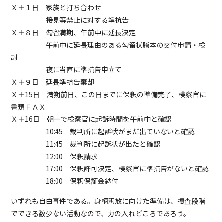
Ｘ＋１日 家族と打ち合わせ
接見等禁止に対する準抗告
Ｘ＋８日 勾留満期、午前中に延長決定
午前中に延長理由のある勾留状謄本の交付申請・検
討
夜に当直に準抗告申立て
Ｘ＋９日 延長準抗告棄却
Ｘ＋15日 満期前日、この日までに保釈の準備完了、検察官に
書類ＦＡＸ
Ｘ＋16日 朝一で検察官に起訴時間を午前中と確認
10:45 裁判所に起訴状がまだ出ていないと確認
11:45 裁判所に起訴状が出たと確認
12:00 保釈請求
17:00 保釈許可決定、検察官に準抗告がないと確認
18:00 保釈保証金納付
いずれも自白事件である。身柄釈放に向けた準備は、捜査段階
でできる数少ない活動なので、力の入れどころであろう。