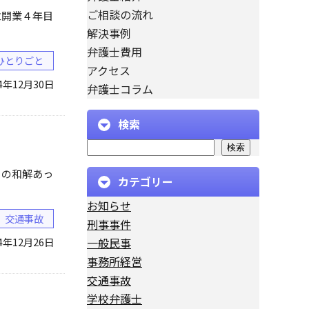
ご相談の流れ
立開業４年目
解決事例
弁護士費用
ひとりごと
アクセス
24年12月30日
弁護士コラム
検索
検索
）の和解あっ
カテゴリー
お知らせ
交通事故
刑事事件
24年12月26日
一般民事
事務所経営
交通事故
学校弁護士