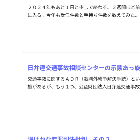
２０２４年もあと１日と少しで終わる。２週間ほど前
に入る。今年も受任件数と手持ち件数を数えてみた。 
日弁連交通事故相談センターの示談あっ
交通事故に関するＡＤＲ（裁判外紛争解決手続）とい
旋があるが、もう１つ、公益財団法人日弁連交通事故
浅はかな無罪判決批判 その２