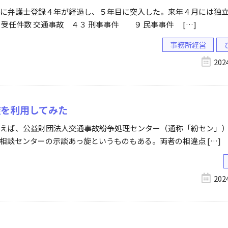
に弁護士登録４年が経過し、５年目に突入した。来年４月には独
受任件数 交通事故 ４３ 刑事事件 ９ 民事事件 […]
事務所経営
20
旋を利用してみた
えば、公益財団法人交通事故紛争処理センター（通称「紛セン」
相談センターの示談あっ旋というものもある。両者の相違点 […]
20