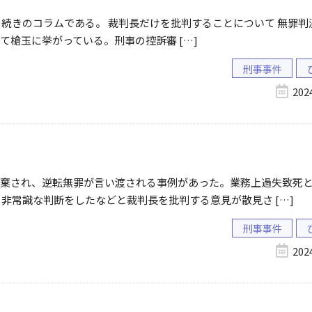
所の続きのコラムである。 裁判長だけを批判することについて 無罪
槍玉に挙がっている。刑事の控訴審 […]
刑事事件
20
棄され、逆転無罪が言い渡される事例があった。業務上過失致死
非常識な判断をしたなどと裁判長を批判する意見が散見さ […]
刑事事件
20