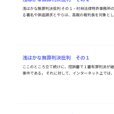
浅はかな無罪判決批判 その１ – 村林法律特許事務
る署名や訴追請求とやらは、高裁の裁判長を対象として
浅はかな無罪判決批判 その１
ここのところ立て続けに、控訴審で１審有罪判決が破
事件である。 それに対して、インターネット上では、