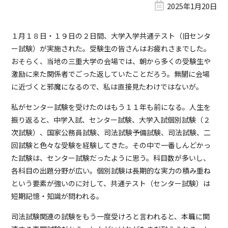
2025年1月20日
１月１８日・１９日の２日間、大学入学共通テスト（旧センタ
ー試験）が実施された。受験生の皆さんはお疲れさまでした。
おそらく、当地の三重大学の会場では、朝から多くの受験生や
激励に来た関係者でごった返していたことだろう。無闇に会場
に近づくと邪魔になるので、私は直接見たわけではないが。
私がセンター試験を受けたのはもう１１年も前になる。人生を
振り返ると、中学入試、センター試験、大学入試個別試験（２
次試験）、国家公務員試験、司法試験予備試験、司法試験、二
回試験と色々な受験を経験してきた。その中で一番しんどかっ
た試験は、センター試験だったように思う。科目数が多いし、
各科目の出題分野が広い。個別試験は長期的な実力の積み重ね
という要素が強いのに対して、共通テスト（センター試験）は
短期記憶・知識が問われる。
司法試験関連の試験をもう一度受けろと言われると、本職に関