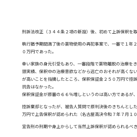
刑訴法改正（３４４条２項の新設）後、初めて上訴保釈を
執行猶予期間満了後の薬物使用の再犯事案で、一審で１年
０万円であった。
幸い家族の身元引受もあり、一審段階で薬物離脱の治療を
頭実績、保釈中の治療意欲などから逃亡のおそれが高くな
が高いことを指摘したところ、保釈保証金２５０万円で控
抗告はなかった。
保釈保証金が原審の６６％増しというのは高い方であるが
控訴棄却となったが、
被告人質問で原判決後のきちんとし
万円で上告保釈が認められた（名古屋高決令和７年７月１
宣告刑の刑期や身上からして当然上訴保釈が認められるべ