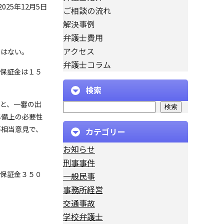
2025年12月5日
ご相談の流れ
解決事例
弁護士費用
アクセス
ではない。
弁護士コラム
釈保証金は１５
検索
と、一審の出
検索
準備上の必要性
不相当意見で、
カテゴリー
お知らせ
刑事事件
保証金３５０
一般民事
事務所経営
交通事故
学校弁護士