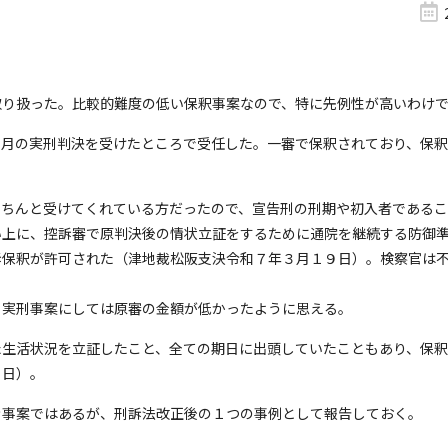
取り扱った。比較的難度の低い保釈事案なので、特に先例性が高いわけ
２月の実刑判決を受けたところで受任した。一審で保釈されており、保
きちんと受けてくれている方だったので、宣告刑の刑期や初入者であるこ
い上に、控訴審で原判決後の情状立証をするために通院を継続する防御
訴保釈が許可された（津地裁松阪支決令和７年３月１９日）。検察官は
、実刑事案にしては原審の金額が低かったように思える。
た生活状況を立証したこと、全ての期日に出頭していたこともあり、
保釈
０日）。
き事案ではあるが、刑訴法改正後の１つの事例として報告しておく。