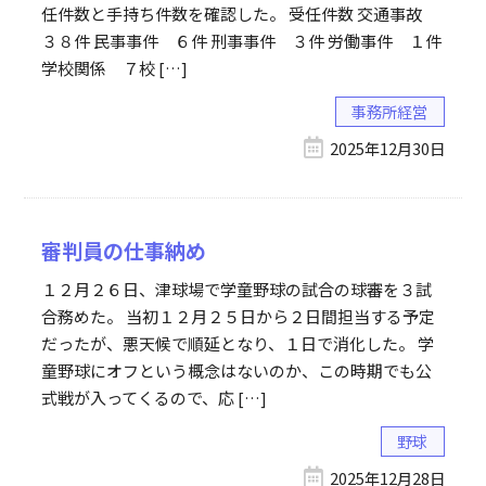
任件数と手持ち件数を確認した。 受任件数 交通事故
３８件 民事事件 ６件 刑事事件 ３件 労働事件 １件
学校関係 ７校 […]
事務所経営
2025年12月30日
審判員の仕事納め
１２月２６日、津球場で学童野球の試合の球審を３試
合務めた。 当初１２月２５日から２日間担当する予定
だったが、悪天候で順延となり、１日で消化した。 学
童野球にオフという概念はないのか、この時期でも公
式戦が入ってくるので、応 […]
野球
2025年12月28日