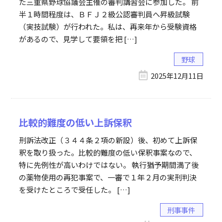
た三重県野球協議会主催の審判講習会に参加した。 前
半１時間程度は、ＢＦＪ２級公認審判員へ昇級試験
（実技試験）が行われた。私は、再来年から受験資格
があるので、見学して要領を把 […]
野球
2025年12月11日
比較的難度の低い上訴保釈
刑訴法改正（３４４条２項の新設）後、初めて上訴保
釈を取り扱った。比較的難度の低い保釈事案なので、
特に先例性が高いわけではない。 執行猶予期間満了後
の薬物使用の再犯事案で、一審で１年２月の実刑判決
を受けたところで受任した。 […]
刑事事件