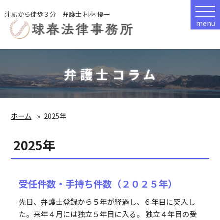
津駅から徒歩３分 弁護士 村林 優一
menu
弁護士コラム
ホーム
2025年
2025年
受任件数・手持ち件数（２０２５年）
先日、弁護士登録から５年が経過し、６年目に突入し
た。来年４月には独立５年目に入る。 独立４年目の受